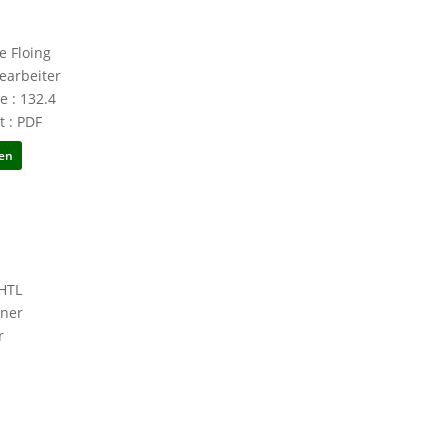
 Floing
arbeiter
e : 132.4
t : PDF
en
 HTL
nner
hr