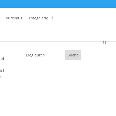
Tourismus
Fotogalerie
und
b i
r
m