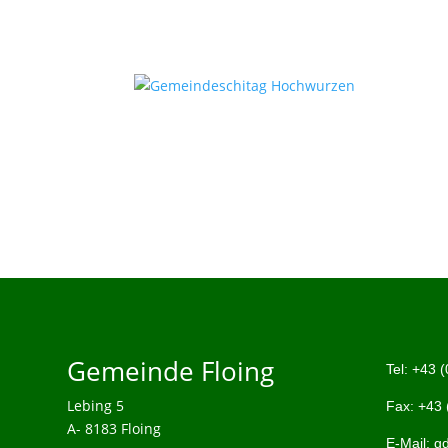
Gemeinde Floing
Tel:
+43 (
Lebing 5
Fax: +43 
A- 8183 Floing
E-Mail:
gd