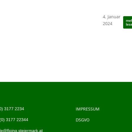
Gemeindeschitag
4. Januar
Hochwurzen
me
2024
les
IMPRESSUM
0)
3177 2234
DSGVO
(0)
3177 22344
e@floing.steiermark.at