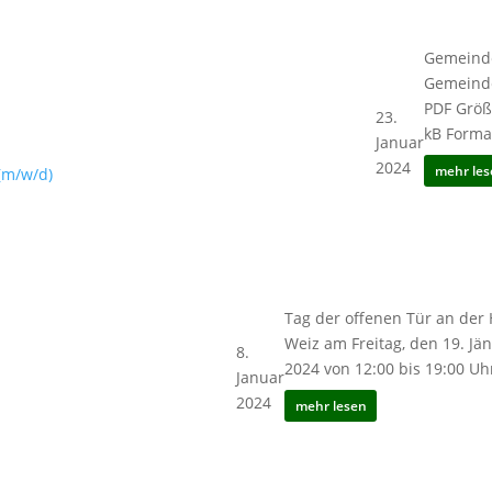
Gemeinde
Gemeinde
Stellenausschreibung
PDF Größ
23.
Gemeindearbeiter/in
kB Forma
Januar
(m/w/d)
2024
mehr les
HTL WEIZ
Tag der offenen Tür an der
– Tag der
Weiz am Freitag, den 19. Jä
8.
offenen
2024 von 12:00 bis 19:00 U
Januar
Tür
2024
mehr lesen