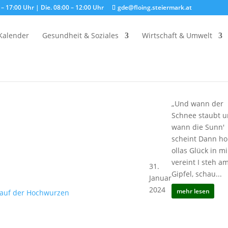
– 17:00 Uhr | Die. 08:00 – 12:00 Uhr
gde@floing.steiermark.at
Kalender
Gesundheit & Soziales
Wirtschaft & Umwelt
„Und wann der
Schnee staubt 
wann die Sunn'
„Fetznblauer”
scheint Dann ho
Himmel am
ollas Glück in mi
Gemeindeschitag
vereint I steh a
31.
auf der
Gipfel, schau...
Januar
Hochwurzen
2024
mehr lesen