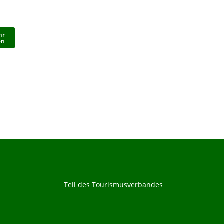
hr
en
Teil des Tourismusverbandes