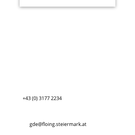
Gemeinde Floing
Lebing 5
A- 8183 Floing
Tel:
+43 (0)
3177 2234
Fax: +43 (0)
3177 22344
E-Mail:
gde@floing.steiermark.at