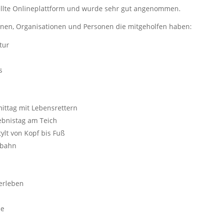
tellte Onlineplattform und wurde sehr gut angenommen.
einen, Organisationen und Personen die mitgeholfen haben:
tur
s
mittag mit Lebensrettern
ebnistag am Teich
ylt von Kopf bis Fuß
lbahn
 erleben
de