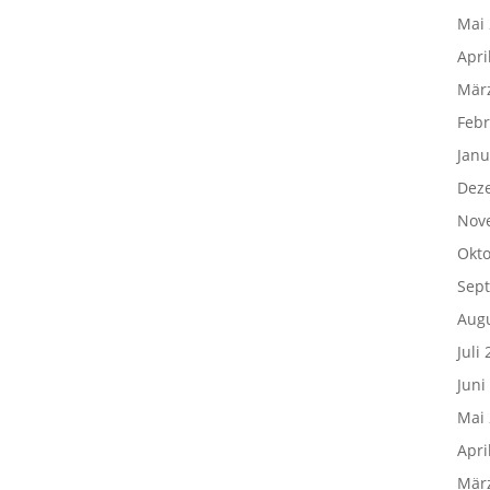
Mai
Apri
Mär
Febr
Janu
Dez
Nov
Okto
Sep
Aug
Juli
Juni
Mai
Apri
Mär