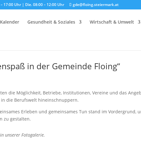
– 17:00 Uhr | Die. 08:00 – 12:00 Uhr
gde@floing.steiermark.at
Kalender
Gesundheit & Soziales
Wirtschaft & Umwelt
ienspaß in der Gemeinde Floing“
tten die Möglichkeit, Betriebe, Institutionen, Vereine und das Ang
 in die Berufswelt hineinschnuppern.
 gemeinsames Erleben und gemeinsames Tun stand im Vordergrund, 
n zu gestalten.
in unserer Fotogalerie.