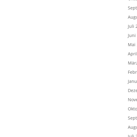
Sep
Aug
Juli
Juni
Mai
Apri
Mär
Febr
Janu
Dez
Nov
Okto
Sep
Aug
Juli