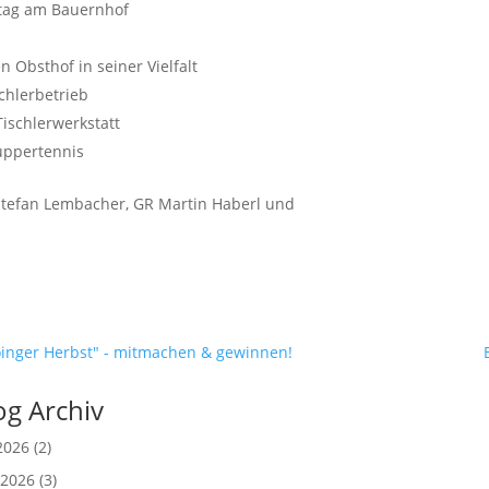
stag am Bauernhof
 Obsthof in seiner Vielfalt
chlerbetrieb
Tischlerwerkstatt
uppertennis
 Stefan Lembacher, GR Martin Haberl und
oinger Herbst" - mitmachen & gewinnen!
og Archiv
 2026
(2)
 2026
(3)